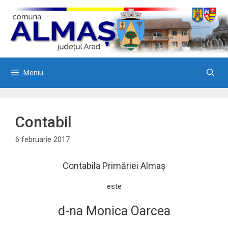
Sari
la
conținut
Meniu
Contabil
6 februarie 2017
Contabila Primăriei Almaș
este
d-na Monica Oarcea