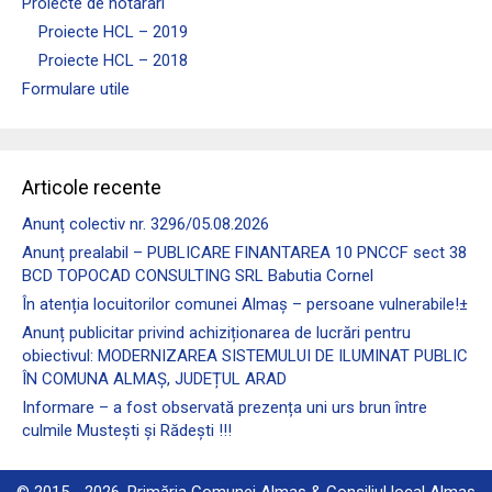
Proiecte de hotărâri
Proiecte HCL – 2019
Proiecte HCL – 2018
Formulare utile
Articole recente
Anunț colectiv nr. 3296/05.08.2026
Anunț prealabil – PUBLICARE FINANTAREA 10 PNCCF sect 38
BCD TOPOCAD CONSULTING SRL Babutia Cornel
În atenția locuitorilor comunei Almaş – persoane vulnerabile!±
Anunț publicitar privind achiziționarea de lucrări pentru
obiectivul: MODERNIZAREA SISTEMULUI DE ILUMINAT PUBLIC
ÎN COMUNA ALMAȘ, JUDEȚUL ARAD
Informare – a fost observată prezența uni urs brun între
culmile Mustești și Rădești !!!
© 2015 - 2026, Primăria Comunei Almaș & Consiliul local Almaș