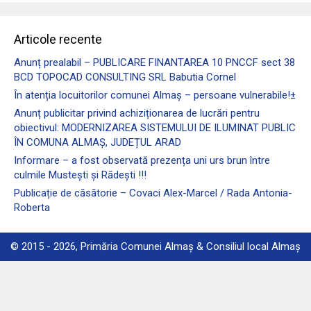
Articole recente
Anunț prealabil – PUBLICARE FINANTAREA 10 PNCCF sect 38
BCD TOPOCAD CONSULTING SRL Babutia Cornel
În atenția locuitorilor comunei Almaş – persoane vulnerabile!±
Anunț publicitar privind achiziționarea de lucrări pentru
obiectivul: MODERNIZAREA SISTEMULUI DE ILUMINAT PUBLIC
ÎN COMUNA ALMAȘ, JUDEȚUL ARAD
Informare – a fost observată prezența uni urs brun între
culmile Mustești și Rădești !!!
Publicație de căsătorie – Covaci Alex-Marcel / Rada Antonia-
Roberta
© 2015 - 2026, Primăria Comunei Almaș & Consiliul local Almaș