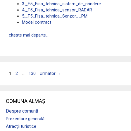
3._F5_Fisa_tehnica_sistem_de_prindere
4._F5_Fisa_tehnica_senzor_RADAR
5._F5_Fisa_tehnica_Senzor__PM
Model contract
citește mai departe…
Pagina
Pagina
Pagina
1
2
…
130
Următor
→
COMUNA ALMAȘ
Despre comună
Prezentare generală
Atracții turistice