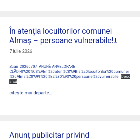
În atenția locuitorilor comunei
Almaş – persoane vulnerabile!±
7 iulie 2026
Scan_20260707_ANUNÈ ANVELOPARE
CLÄDIRI%20%C3%AEn%20aten%C8%9Bia%20locuitorilor%20comunei
%20Alma%C8%99%20%E2%80%93%20persoane%20vulnerabile
Desc
arcă
citește mai departe…
Anunț publicitar privind