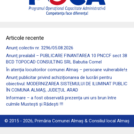
Articole recente
Anunț colectiv nr. 3296/05.08.2026
Anunț prealabil – PUBLICARE FINANTAREA 10 PNCCF sect 38
BCD TOPOCAD CONSULTING SRL Babutia Cornel
În atenția locuitorilor comunei Almaş – persoane vulnerabile!±
Anunț publicitar privind achiziționarea de lucrări pentru
obiectivul: MODERNIZAREA SISTEMULUI DE ILUMINAT PUBLIC
ÎN COMUNA ALMAȘ, JUDEȚUL ARAD
Informare – a fost observată prezența uni urs brun între
culmile Mustești și Rădești !!!
© 2015 - 2026, Primăria Comunei Almaș & Consiliul local Almaș