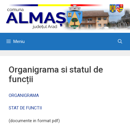
Sari
la
conținut
Meniu
Organigrama si statul de
funcții
ORGANIGRAMA
STAT DE FUNCTII
(documente in format pdf)