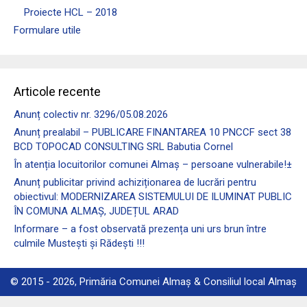
Proiecte HCL – 2018
Formulare utile
Articole recente
Anunț colectiv nr. 3296/05.08.2026
Anunț prealabil – PUBLICARE FINANTAREA 10 PNCCF sect 38
BCD TOPOCAD CONSULTING SRL Babutia Cornel
În atenția locuitorilor comunei Almaş – persoane vulnerabile!±
Anunț publicitar privind achiziționarea de lucrări pentru
obiectivul: MODERNIZAREA SISTEMULUI DE ILUMINAT PUBLIC
ÎN COMUNA ALMAȘ, JUDEȚUL ARAD
Informare – a fost observată prezența uni urs brun între
culmile Mustești și Rădești !!!
© 2015 - 2026, Primăria Comunei Almaș & Consiliul local Almaș