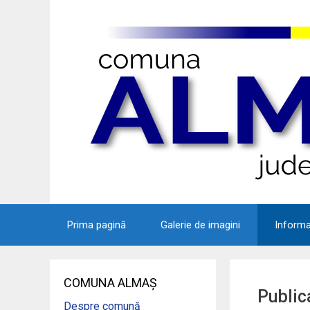
Sari
la
conținut
Prima pagină
Galerie de imagini
Informaț
COMUNA ALMAȘ
Public
Despre comună