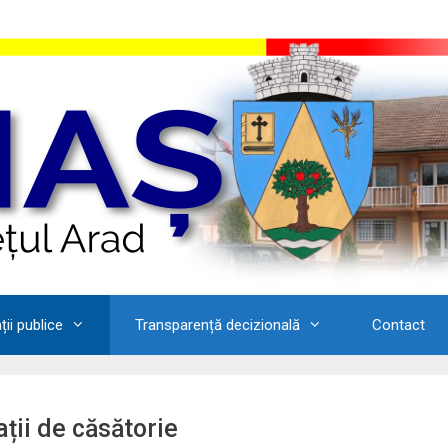
ii publice
Transparență decizională
Contact
ații de căsătorie