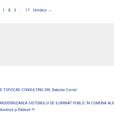
Pagina
Pagina
Pagina
Pagina
1
2
3
…
17
Următor
→
BCD TOPOCAD CONSULTING SRL Babutia Cornel
iectivul: MODERNIZAREA SISTEMULUI DE ILUMINAT PUBLIC ÎN COMUNA 
ustești și Rădești !!!