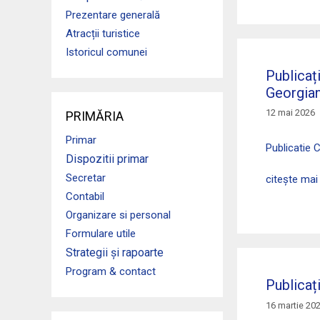
Prezentare generală
Atracții turistice
Istoricul comunei
Publicaț
Georgia
12 mai 2026
PRIMĂRIA
Primar
Publicatie 
Dispozitii primar
Secretar
citește mai
Contabil
Organizare si personal
Formulare utile
Strategii și rapoarte
Program & contact
Publicaț
16 martie 20