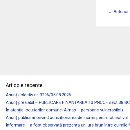
←
Anterior
Articole recente
Anunț colectiv nr. 3296/05.08.2026
Anunț prealabil – PUBLICARE FINANTAREA 10 PNCCF sect 38 
În atenția locuitorilor comunei Almaş – persoane vulnerabile!±
Anunț publicitar privind achiziționarea de lucrări pentru ob
Informare – a fost observată prezența uni urs brun între culmile M