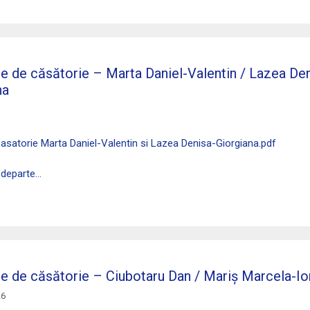
ie de căsătorie – Marta Daniel-Valentin / Lazea De
na
Casatorie Marta Daniel-Valentin si Lazea Denisa-Giorgiana.pdf
 departe…
ie de căsătorie – Ciubotaru Dan / Mariș Marcela-Io
26