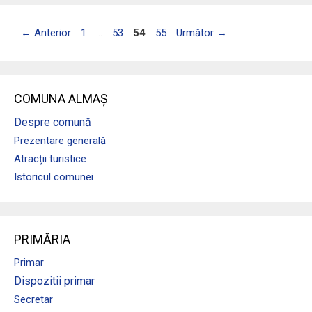
Pagina
Pagina
Pagina
Pagina
←
Anterior
1
…
53
54
55
Următor
→
COMUNA ALMAȘ
Despre comună
Prezentare generală
Atracții turistice
Istoricul comunei
PRIMĂRIA
Primar
Dispozitii primar
Secretar