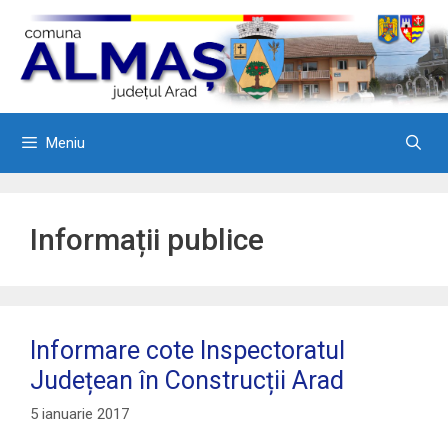
Sari
la
conținut
Meniu
Informații publice
Informare cote Inspectoratul
Județean în Construcții Arad
5 ianuarie 2017