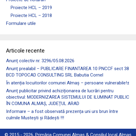
Proiecte HCL – 2019
Proiecte HCL – 2018
Formulare utile
Articole recente
Anunț colectiv nr. 3296/05.08.2026
Anunț prealabil – PUBLICARE FINANTAREA 10 PNCCF sect 38
BCD TOPOCAD CONSULTING SRL Babutia Cornel
În atenția locuitorilor comunei Almaş – persoane vulnerabile!±
Anunț publicitar privind achiziționarea de lucrări pentru
obiectivul: MODERNIZAREA SISTEMULUI DE ILUMINAT PUBLIC
ÎN COMUNA ALMAȘ, JUDEȚUL ARAD
Informare – a fost observată prezența uni urs brun între
culmile Mustești și Rădești !!!
© 2015 - 2026, Primăria Comunei Almaș & Consiliul local Almaș