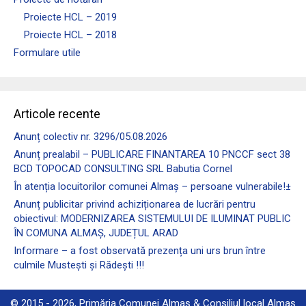
Proiecte HCL – 2019
Proiecte HCL – 2018
Formulare utile
Articole recente
Anunț colectiv nr. 3296/05.08.2026
Anunț prealabil – PUBLICARE FINANTAREA 10 PNCCF sect 38
BCD TOPOCAD CONSULTING SRL Babutia Cornel
În atenția locuitorilor comunei Almaş – persoane vulnerabile!±
Anunț publicitar privind achiziționarea de lucrări pentru
obiectivul: MODERNIZAREA SISTEMULUI DE ILUMINAT PUBLIC
ÎN COMUNA ALMAȘ, JUDEȚUL ARAD
Informare – a fost observată prezența uni urs brun între
culmile Mustești și Rădești !!!
© 2015 - 2026, Primăria Comunei Almaș & Consiliul local Almaș