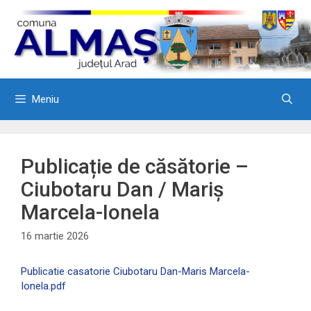
Sari
la
conținut
Meniu
Publicație de căsătorie –
Ciubotaru Dan / Mariș
Marcela-Ionela
16 martie 2026
Publicatie casatorie Ciubotaru Dan-Maris Marcela-
Ionela.pdf