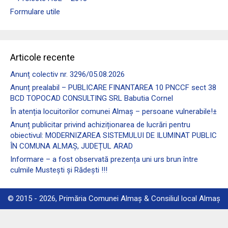
Formulare utile
Articole recente
Anunț colectiv nr. 3296/05.08.2026
Anunț prealabil – PUBLICARE FINANTAREA 10 PNCCF sect 38
BCD TOPOCAD CONSULTING SRL Babutia Cornel
În atenția locuitorilor comunei Almaş – persoane vulnerabile!±
Anunț publicitar privind achiziționarea de lucrări pentru
obiectivul: MODERNIZAREA SISTEMULUI DE ILUMINAT PUBLIC
ÎN COMUNA ALMAȘ, JUDEȚUL ARAD
Informare – a fost observată prezența uni urs brun între
culmile Mustești și Rădești !!!
© 2015 - 2026, Primăria Comunei Almaș & Consiliul local Almaș